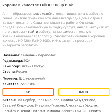
хорошем качестве FullHD 1080p и 4k
Аня — образцовая
домохозяйка
, посвятившая жизнь заботе о
семье. Близкие привыкли, что мама всегда одна дома с тремя
детьми, пока папа Саша пропадает на работе. Однажды,
обидевшись на неуместную выходку супруга, Аня решает уйти от
него с детьми и
найти
работу, начав самостоятельную
жизнь. Семейный переполох (2024) смотреть онлайн в хорошем
качестве HD 720p, FullHD 1080p и 4к можно на просторах
интернета бесплатно.
Название:
Семейный переполох
Год выхода:
2024
Режиссер:
Евгения Юстус
Страна:
Россия
Перевод:
Дублированный
Качество:
720 - 1080
Актеры:
Зоя Бербер, Ева Смирнова, Полина Айнутдинова,
Савелий Кудряшов, Владимир Гуськов, Александра Урсуляк,
Вольфганг Черни, Наталья Земцова, Алексей Гришин, Никита