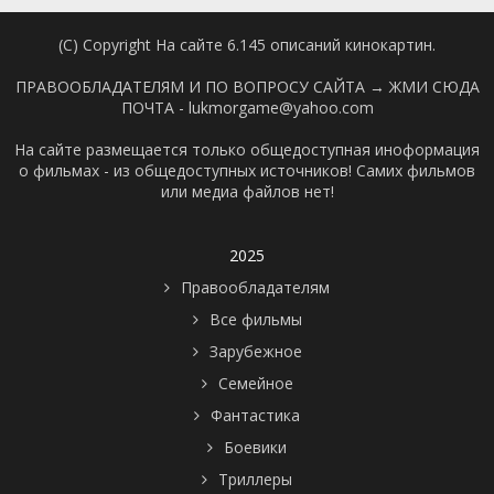
(C) Copyright На сайте 6.145 описаний кинокартин.
ПРАВООБЛАДАТЕЛЯМ И ПО ВОПРОСУ САЙТА →
ЖМИ СЮДА
ПОЧТА - lukmorgame@yahoo.com
На сайте размещается только общедоступная иноформация
о фильмах - из общедоступных источников! Самих фильмов
или медиа файлов нет!
2025
Правообладателям
Все фильмы
Зарубежное
Семейное
Фантастика
Боевики
Триллеры