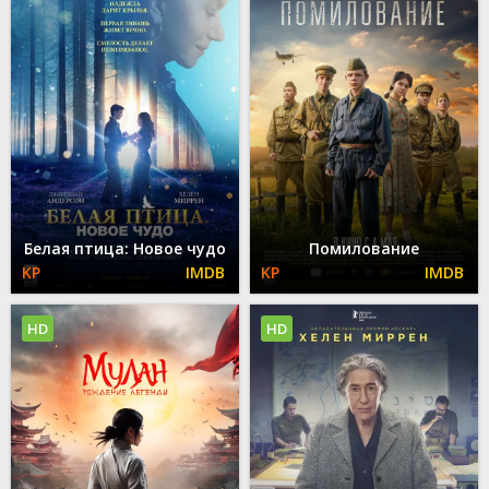
Белая птица: Новое чудо
Помилование
HD
HD