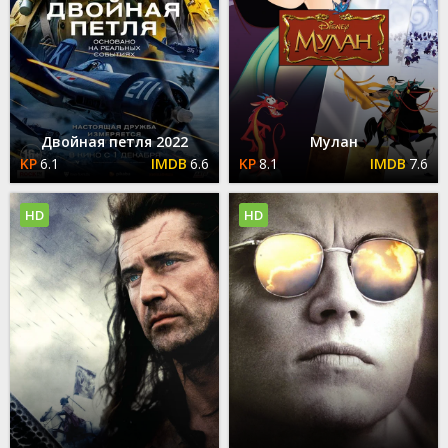
Двойная петля 2022
Мулан
6.1
6.6
8.1
7.6
HD
HD