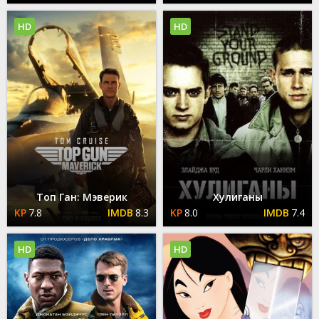
HD
HD
Топ Ган: Мэверик
Хулиганы
7.8
8.3
8.0
7.4
HD
HD