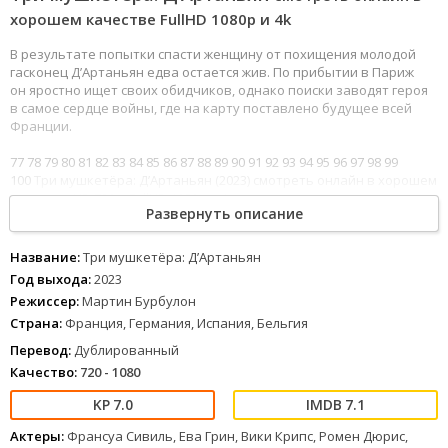
хорошем качестве FullHD 1080p и 4k
В результате попытки спасти женщину от похищения молодой
гасконец Д’Артаньян едва остается жив. По прибытии в Париж
он яростно ищет своих обидчиков, однако поиски заводят героя
в самое сердце войны, где на карту поставлено будущее всей
Франции.
77
78
79
80
81
82
83
84
85
86
87
88
89
90
91
92
93
94
95
96
97
98
99
100
Три мушкетёра: Д’Артаньян (2023) смотреть онлайн в хорошем
качестве HD 720p, FullHD 1080p и 4к можно на просторах
Развернуть описание
интернета бесплатно.
Название:
Три мушкетёра: Д’Артаньян
Год выхода:
2023
Режиссер:
Мартин Бурбулон
Страна:
Франция, Германия, Испания, Бельгия
Перевод:
Дублированный
Качество:
720 - 1080
7.0
7.1
Актеры:
Франсуа Сивиль, Ева Грин, Вики Крипс, Ромен Дюрис,