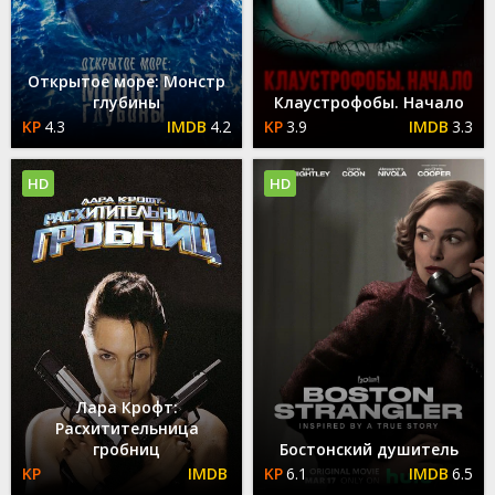
Открытое море: Монстр
глубины
Клаустрофобы. Начало
4.3
4.2
3.9
3.3
HD
HD
Лара Крофт:
Расхитительница
гробниц
Бостонский душитель
6.1
6.5