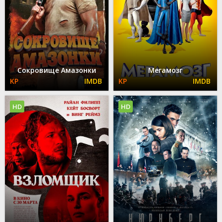
Сокровище Амазонки
Мегамозг
HD
HD