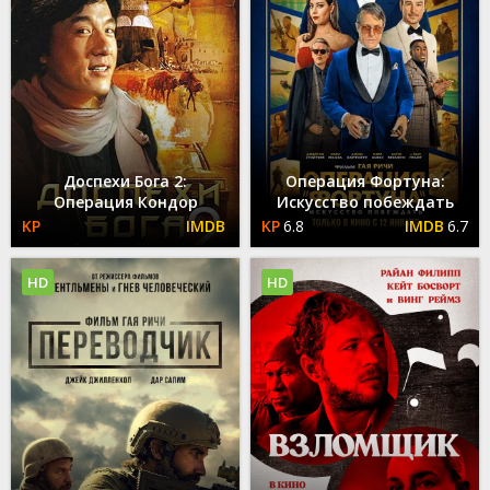
Доспехи Бога 2:
Операция Фортуна:
Операция Кондор
Искусство побеждать
6.8
6.7
HD
HD