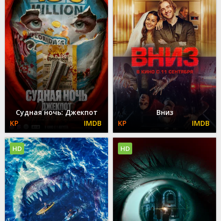
Судная ночь: Джекпот
Вниз
HD
HD