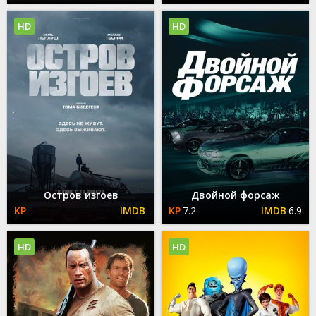
HD
HD
Остров изгоев
Двойной форсаж
7.2
6.9
HD
HD