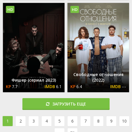
HD
HD
Свободные отношения
Фишер (сериал 2023)
(2022)
7.7
6.1
6.4
---
ЗАГРУЗИТЬ ЕЩЕ
1
2
3
4
5
6
7
8
9
10