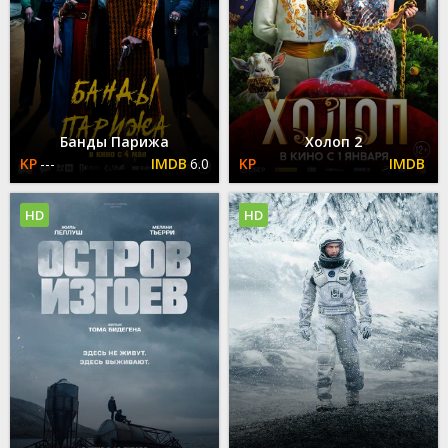
Банды Парижа
Холоп 2
---
6.0
HD
HD