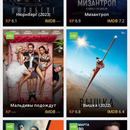
Нюрнберг (2023)
Мизантроп
6.1
---
6.9
7.2
HD
HD
Мальдивы подождут
Вышка (2022)
---
---
6.8
6.4
HD
HD