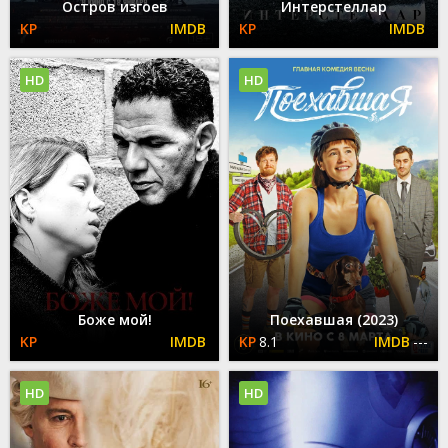
Остров изгоев
Интерстеллар
HD
HD
Боже мой!
Поехавшая (2023)
8.1
---
HD
HD