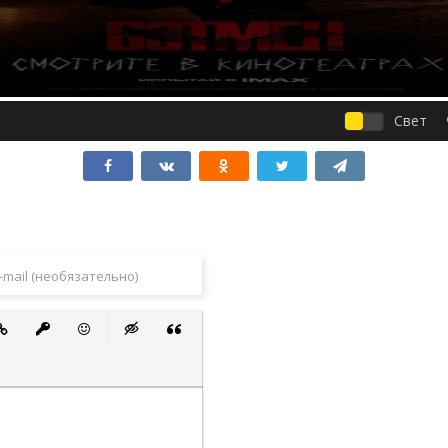
Свет
 список
ванный список
тавить ссылку
Вставить защищенную ссылку
Вставить смайлик
Вставка скрытого текста
Вставка цитаты