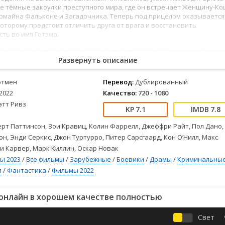
Детективы
2023
Семейные
е тёмные закоулки преступного мира, где он встречает Женщину-Ко
Детские
2022
Спорт
армайна Фальконе и Загадочника. Теперь под прицелом оказывается
которому предстоит отличить друга от врага и восстановить
Драмы
2021
Триллеры
ть во имя Готэма.
Комедии
Ужасы
82
83
84
85
86
87
88
89
90
91
92
93
94
95
96
97
98
99
100
Бэтмен (2022)
Русские
Фантастика
Развернуть описание
айн в хорошем качестве HD 720p, FullHD 1080p и 4к можно на простор
СССР
Фэнтези
есплатно.
ые
Зарубежные
этмен
Перевод:
Дублированный
Фильмы из соцетей
2022
Качество:
720 - 1080
этт Ривз
7.1
7.8
рт Паттинсон, Зои Кравиц, Колин Фаррелл, Джеффри Райт, Пол Дано,
н, Энди Серкис, Джон Туртурро, Питер Сарсгаард, Кон О’Нилл, Макс
и Карвер, Марк Киллин, Оскар Новак
ы 2023
/
Все фильмы
/
Зарубежные
/
Боевики
/
Драмы
/
Криминальны
я
/
Фантастика
/
Фильмы 2022
онлайн в хорошем качестве полностью
Свет