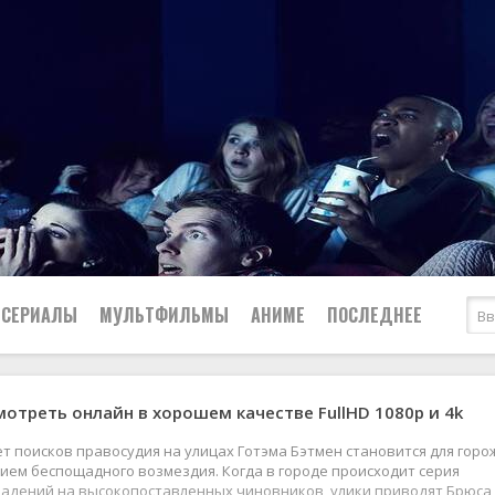
СЕРИАЛЫ
МУЛЬТФИЛЬМЫ
АНИМЕ
ПОСЛЕДНЕЕ
мотреть онлайн в хорошем качестве FullHD 1080p и 4k
Все
Криминал
Боевики
Мелодрамы
ет поисков правосудия на улицах Готэма Бэтмен становится для горо
Военные
2024
Приключения
ием беспощадного возмездия. Когда в городе происходит серия
падений на высокопоставленных чиновников, улики приводят Брюса