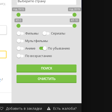
шку,
год 1915
год 2019
КП 0
КП 10
ах
Фильмы
Сериалы
Мультфильмы
Аниме
По убыванию
По возрастанию
е
/
Добавить в закладки
Есть жалоба?