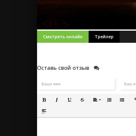
Смотреть онлайн
Трейлер
Оставь свой отзыв
Полужирный
Курсив
Подчеркнутый
Зачеркнутый
Выравнивание
Нумерованный
Маркиро
Вс
Вставка спойлера