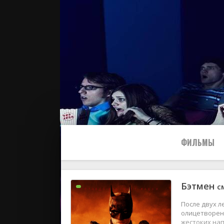
ФИЛЬМЫ
Бэтмен
с
Все
После двух л
2024
олицетворен
жестоких на