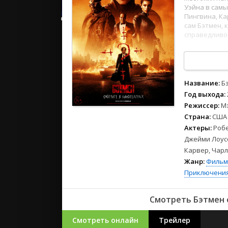
2023
Уэйна в самы
2022
Пингвина, К
сам Бэтмен, 
2021
справедливос
77
78
79
80
81
Русские
смотреть онл
СССР
интернета б
Зарубежн
Название:
Б
Год выхода:
Режиссер:
М
Страна:
США
Актеры:
Робе
Джейми Лоусо
Карвер, Чарл
Жанр:
Фильм
Приключени
Смотреть Бэтмен 
Смотреть онлайн
Трейлер