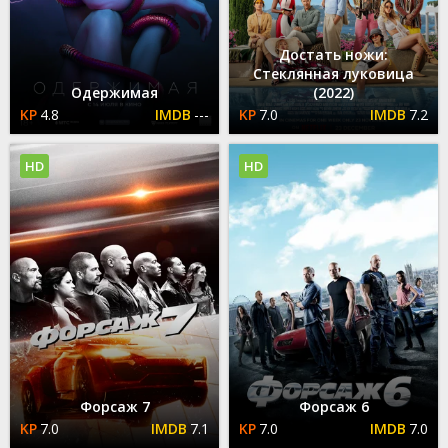
Достать ножи:
Стеклянная луковица
Одержимая
(2022)
4.8
---
7.0
7.2
HD
HD
Форсаж 7
Форсаж 6
7.0
7.1
7.0
7.0