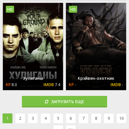
HD
HD
Хулиганы
Крэйвен-охотник
8.0
7.4
-
-
ЗАГРУЗИТЬ ЕЩЕ
1
2
3
4
5
6
7
8
9
10