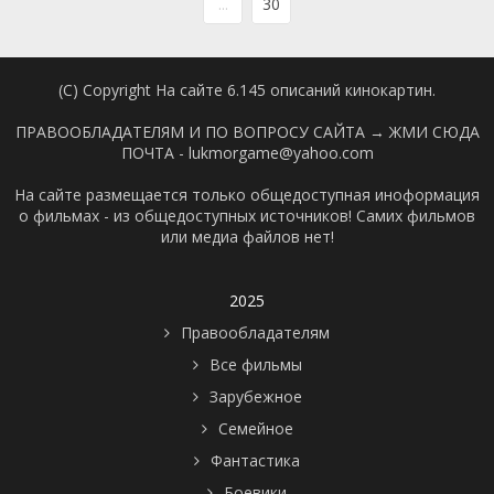
...
30
(C) Copyright На сайте 6.145 описаний кинокартин.
ПРАВООБЛАДАТЕЛЯМ И ПО ВОПРОСУ САЙТА →
ЖМИ СЮДА
ПОЧТА - lukmorgame@yahoo.com
На сайте размещается только общедоступная иноформация
о фильмах - из общедоступных источников! Самих фильмов
или медиа файлов нет!
2025
Правообладателям
Все фильмы
Зарубежное
Семейное
Фантастика
Боевики