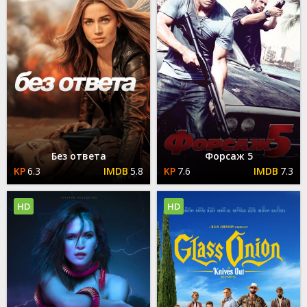
Без ответа
Форсаж 5
6.3
5.8
7.6
7.3
HD
HD