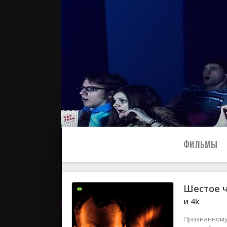
ФИЛЬМЫ
Шестое 
Все
и 4k
2024
Признанному