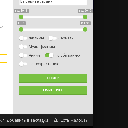
год 1915
год 2019
КП 0
КП 10
ах
Фильмы
Сериалы
Мультфильмы
Аниме
По убыванию
По возрастанию
Добавить в закладки
Есть жалоба?