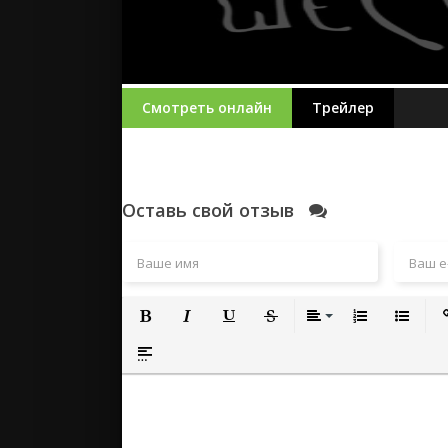
Смотреть онлайн
Трейлер
Оставь свой отзыв
Полужирный
Курсив
Подчеркнутый
Зачеркнутый
Выравнивание
Нумерованный
Маркиро
Вс
Вставка спойлера