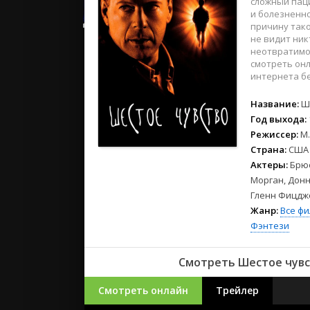
сложный пац
2023
и болезненно
2022
причину так
2021
не видит ник
неотвратим
смотреть онл
Русские
интернета б
СССР
Название:
Ш
Зарубежн
Год выхода:
Режиссер:
М
Страна:
США
Актеры:
Брюс
Морган, Донн
Гленн Фицдж
Жанр:
Все ф
Фэнтези
Смотреть Шестое чувс
Смотреть онлайн
Трейлер