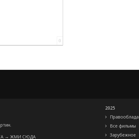
0
2025
Правооблада
артин.
Все фильмы
Зарубежное
ТА →
ЖМИ СЮДА