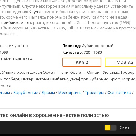
иент — девятилетний мальчик Коул, ребенок крайне замкнутый
Детективы
2023
Семейные
 пугливый. Спустя некоторое время Малкольму удается установить
Детские
2022
Спорт
ого поведения:
Коул
до смерти боится жутких призраков, которых
Драмы
2021
Триллеры
то, кроме него. Пытаясь помочь ребенку, Кроу, сам того не ведая,
о
приближается
к разгадке страшной тайны. Шестое чувство (1999)
Комедии
Ужасы
айн в хорошем качестве HD 720p, FullHD 1080p и 4к можно на простор
Русские
Фантастика
есплатно.
СССР
Фэнтези
естое чувство
Перевод:
Дублированный
ые
Зарубежные
1999
Качество:
720 - 1080
Фильмы из соцетей
. Найт Шьямалан
8.2
8.2
 Уиллис, Хэйли Джоэл Осмент, Тони Коллетт, Оливия Уильямс, Тревор
и Уолберг, Питер Энтони Тамбакис, Джеффри Зубернис, Брюс Норрис,
ералд
ильмы
/
Зарубежные
/
Драмы
/
Мелодрамы
/
Триллеры
/
Фантастика
/
тво онлайн в хорошем качестве полностью
Свет