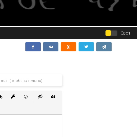
Свет
 список
ванный список
тавить ссылку
Вставить защищенную ссылку
Вставить смайлик
Вставка скрытого текста
Вставка цитаты